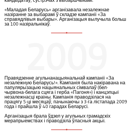
кандыдатаў, сустрэчах з выбаршчыкамі.
«Маладая Беларусь» арганізавала незалежнае
назіранне за выбарамі ў складзе кампаніі «За
справядлівыя выбары». Арганізацыя вылучыла больш
за 100 назіральнікаў.
2009
Правядзенне агульнанацыянальнай кампаніі «За
незалежную Беларусь!». Кампанія была накіравана на
папулярызацыю нацыянальных сімвалаў (бел-
чырвона-белага сцяга і герба «Пагоня») і канцэпцыі
незалежнасці краіны. Кампанія праводзілася на
працягу 5-ці месяцаў, пачынаючы з 3-га лістапада 2009
года і прайшла ў 40 гарадах Беларусі.
Арганізацыя брала ўдзел у агульных грамадскіх
мерапрыемствах і праводзіла ўласныя акцыі.