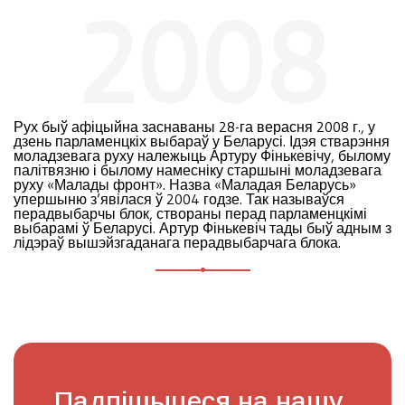
2008
Рух быў афіцыйна заснаваны 28-га верасня 2008 г., у
дзень парламенцкіх выбараў у Беларусі. Ідэя стварэння
моладзевага руху належыць Артуру Фінькевічу, былому
палітвязню і былому намесніку старшыні моладзевага
руху «Малады фронт». Назва «Маладая Беларусь»
упершыню з’явілася ў 2004 годзе. Так называўся
перадвыбарчы блок, створаны перад парламенцкімі
выбарамі ў Беларусі. Артур Фінькевіч тады быў адным з
лідэраў вышэйзгаданага перадвыбарчага блока.
Падпішыцеся на нашу