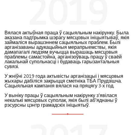
2019
Вялася актыўная праца ў сацыяльным накірунку. Была
аказана падтрымка шэрагу мясцовых ініцыятываў, якія
займаліся вырашэннем сацыяльных праблем. Былі
арганізаваны адукацыйныя мерапрыемствы, якія
дамапагалі людзям вучыцца вырашаць мясцовыя
праблемы самастойна, арганізоўваць працу ў сваёй
лакальнай супольнасці і будаваць гарызантальныя
сувязі.
У жніўні 2019 года актывісты арганізацыі і мясцовыя
жыхары дабіліся закрыцця сметніка ТБА Прудзішча.
Сацыяльная кампанія вялася на пряцягу 3-х год.
У выніку працы ў сацыяльным накірунку з’явілася
некалькі мясцовых суполак, якія былі аб’яднаны ў
рэсурсны цэнтр грамадскіх ініцыятыў.