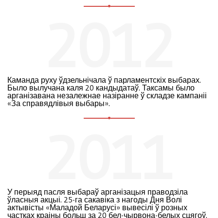
2012
Каманда руху ўдзельнічала ў парламентскіх выбарах.
Было вылучана каля 20 кандыдатаў. Таксамы было
арганізавана незалежнае назіранне ў складзе кампаніі
«За справядлівыя выбары».
2011
У перыяд пасля выбараў арганізацыя праводзіла
ўласныя акцыі. 25-га сакавіка з нагоды Дня Волі
актывісты «Маладой Беларусі» вывесілі ў розных
частках краіны больш за 20 бел-чырвона-белых сцягоў.