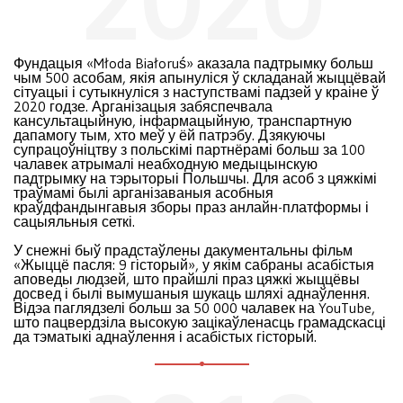
2020
Фундацыя «Młoda Białoruś» аказала падтрымку больш
чым 500 асобам, якія апынуліся ў складанай жыццёвай
сітуацыі і сутыкнуліся з наступствамі падзей у краіне ў
2020 годзе. Арганізацыя забяспечвала
кансультацыйную, інфармацыйную, транспартную
дапамогу тым, хто меў у ёй патрэбу. Дзякуючы
супрацоўніцтву з польскімі партнёрамі больш за 100
чалавек атрымалі неабходную медыцынскую
падтрымку на тэрыторыі Польшчы. Для асоб з цяжкімі
траўмамі былі арганізаваныя асобныя
краўдфандынгавыя зборы праз анлайн-платформы і
сацыяльныя сеткі.
У снежні быў прадстаўлены дакументальны фільм
«Жыццё пасля: 9 гісторый», у якім сабраны асабістыя
аповеды людзей, што прайшлі праз цяжкі жыццёвы
досвед і былі вымушаныя шукаць шляхі аднаўлення.
Відэа паглядзелі больш за 50 000 чалавек на YouTube,
што пацвердзіла высокую зацікаўленасць грамадскасці
да тэматыкі аднаўлення і асабістых гісторый.