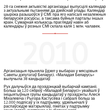
28-га снежня актывісткі арганізацыі выпусцілі каляндар
з актуальнымі пытаннямі да дзейснай улады. Каляндар
шырока разышоўся ў СМІ: пра яго напісалі незалежныя
беларускія рэсурсы, а таксама буйныя парталы іншых
краін. Сумарная колькасць праглядаў навін аб
календары ў розных СМІ склала каля 1 млн. чалавек.
2010
Арганізацыя прыняла ўдзел у выбарах у мясцовыя
Саветы дэпутатаў Беларусі. «Маладая Беларусь»
вылучыла 38 кандыдатаў.
Рух далучыўся да прэзідэнцкай выбарчай кампаніі.
Больш за 120 сяброў «Маладой Беларусі» увайшлі ў
ініцыятыўныя групы кандыдатаў у прэзідэнты Алеся
Міхалевіча і Рыгора Кастусёва і сабралі больш за
12.000 подпісаў у іх падтрымку, удзельнічалі ў
распаўсюдзе матэрыялаў, пікетах у падтрымку