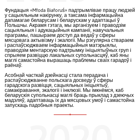
Фундацыя «Młoda Białoruś» падтрымлівае працу людзей
у сацыяльным накірунку, а таксама інфармацыйна
дапамагае беларусам і беларускам у адаптацыі ў
Польшчы. Акрамя гэтага, мы арганізуем і праводзім
сацыяльныя і адукацыйныя кампаніі, навучальныя
праграмы, пашыраем доступ да ведаў у сферы
мясцовага актывізму і экалогіі. Мы рэгулярна ствараем
і распаўсюджваем інфармацыйныя матэрыялы,
праводзім ментарскую падтрымку ініцыятыўных груп і
спрыяем развіццю лакальных супольнасцяў, каб яны
маглі самастойна вырашаць праблемы сваіх гарадоў і
раёнаў.
Асобнай часткай дзейнасці стала перадача і
распаўсюджванне польскага досведу ў сферы
гарадскога развіцця, сацыяльных ініцыятыў,
самакіравання, экалогіі і інклюзіі. Мы імкнёмся, каб
беларускія супольнасці маглі браць прыклад з дзеючых
мадэляў, адаптаваць іх да мясцовых умоў і самастойна
запускаць падобныя праекты.