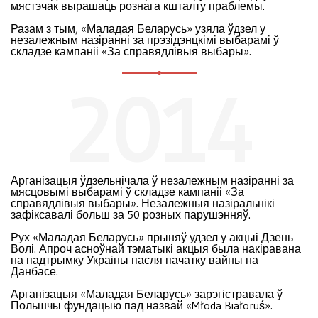
мястэчак вырашаць рознага кшталту праблемы.
Разам з тым, «Маладая Беларусь» узяла ўдзел у
незалежным назіранні за прэзідэнцкімі выбарамі ў
складзе кампаніі «За справядлівыя выбары».
2014
Арганізацыя ўдзельнічала ў незалежным назіранні за
мясцовымі выбарамі ў складзе кампаніі «За
справядлівыя выбары». Незалежныя назіральнікі
зафіксавалі больш за 50 розных парушэнняў.
Рух «Маладая Беларусь» прыняў удзел у акцыі Дзень
Волі. Апроч асноўнай тэматыкі акцыя была накіравана
на падтрымку Украіны пасля пачатку вайны на
Данбасе.
Арганізацыя «Маладая Беларусь» зарэгістравала ў
Польшчы фундацыю пад назвай «Młoda Białoruś».