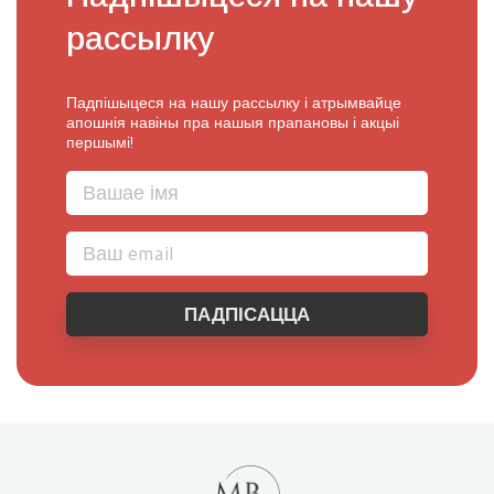
рассылку
Падпішыцеся на нашу рассылку і атрымвайце
апошнія навіны пра нашыя прапановы і акцыі
першымі!