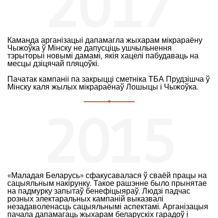
2017
Каманда арганізацыі дапамагла жыхарам мікрараёну
Чыжоўка ў Мінску не дапусціць ушчыльнення
тэрыторыі новымі дамамі, якія хацелі пабудаваць на
месцы дзіцячай пляцоўкі.
Пачатак кампаніі па закрыцці сметніка ТБА Прудзішча ў
Мінску каля жылых мікрараёнаў Лошыцы і Чыжоўка.
2015
«Маладая Беларусь» сфакусавалася ў сваёй працы на
сацыяльным накірунку. Такое рашэнне было прынятае
на падмурку запытаў бенефіцыяраў. Людзі падчас
розных электаральных кампаній выказвалі
незадаволенасць сацыяльнымі аспектамі. Арганізацыя
пачала дапамагаць жыхарам беларускіх гарадоў і